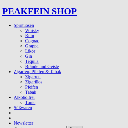
PEAKFEIN SHOP
Spirituosen
Whisky
Rum
Cognac
Grappa
Likör
Gin
Tequila
Brände und Geiste
Zigarren, Pfeifen & Tabak
Zigarren
Zigarillos
Pfeifen
Tabak
Alkoholfrei
Tonic
Süßwaren
Newsletter