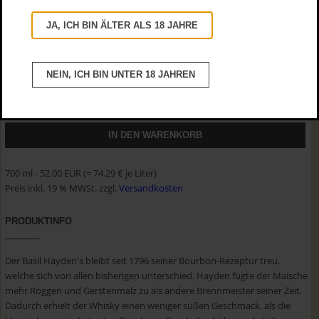
JA, ICH BIN ÄLTER ALS 18 JAHRE
NEIN, ICH BIN UNTER 18 JAHREN
MENGE
BESTELLEINHEIT
700 ml - 52.00 EUR
(= 74.29 € je Liter)
Preis inkl. 19 % MWSt. zzgl.
Versandkosten
PRODUKTINFO
Der Basil Hayden's bleibt seit 1796 seiner Bourbon-Rezeptur treu,
welche sich von allen bisherigen unterschied. Hayden fügte der Maische
mehr Roggen und Gerstenmalz zu als andere Brennmeister seiner Zeit.
Dadurch erhielt der Whisky einen weniger süßen Geschmack, als die