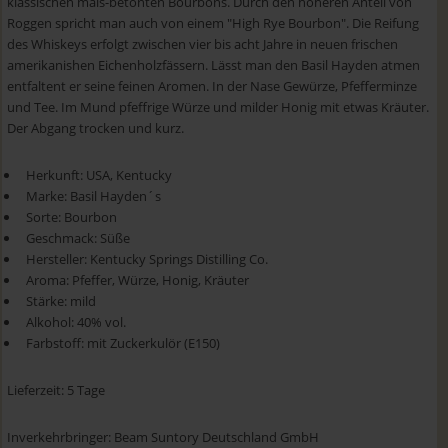
klassischen mais-betonten Bourbons. Durch den höheren Anteil von
Roggen spricht man auch von einem "High Rye Bourbon". Die Reifung
des Whiskeys erfolgt zwischen vier bis acht Jahre in neuen frischen
amerikanishen Eichenholzfässern. Lässt man den Basil Hayden atmen
entfaltent er seine feinen Aromen. In der Nase Gewürze, Pfefferminze
und Tee. Im Mund pfeffrige Würze und milder Honig mit etwas Kräuter.
Der Abgang trocken und kurz.
Herkunft: USA, Kentucky
Marke: Basil Hayden´s
Sorte: Bourbon
Geschmack: Süße
Hersteller: Kentucky Springs Distilling Co.
Aroma: Pfeffer, Würze, Honig, Kräuter
Stärke: mild
Alkohol: 40% vol.
Farbstoff: mit Zuckerkulör (E150)
Lieferzeit: 5 Tage
Inverkehrbringer: Beam Suntory Deutschland GmbH