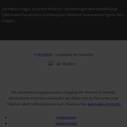
Sie haben Fragen zu einem Produkt? Sie benötigen eine Empfehlung?
Michaela Pairamidou und Benjamin Diederich beantworten gerne Ihre
Fragen.
©
PEAKFEIN
- Landeplatz für Genießer
Ein verantwortungsbewusster Umgang mit Alkohol ist wichtig.
Alkoholische Produkte verkaufen wir daher nur an Personen über
18 Jahre. Mehr Informationen zum Thema unter
kenn-dein-limit.info
Impressum
Datenschutz